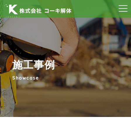
t
o
g
g
l
e
n
施工事例
a
v
Showcase
i
g
a
t
i
o